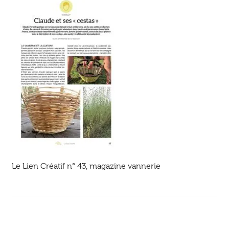
Ouvrir
enfant
Jeux & DVD
le
menu
enfant
Le Lien Créatif n° 43, magazine vannerie