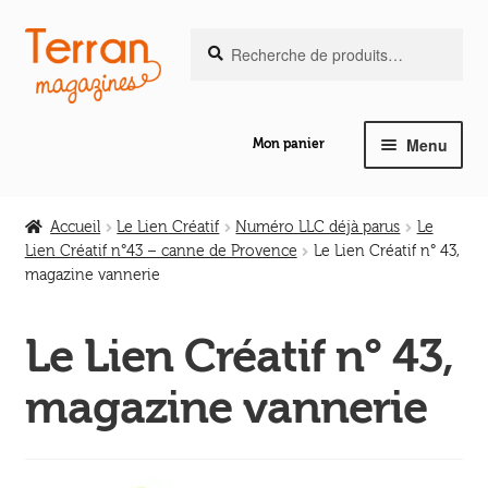
Recherche
Aller
Aller
Recherche
pour :
à
au
la
contenu
navigation
Menu
Mon panier
Ouvrir
Notre magazine de vannerie
le
Accueil
Le Lien Créatif
Numéro LLC déjà parus
Le
menu
Lien Créatif n°43 – canne de Provence
Le Lien Créatif n° 43,
Ouvrir
enfant
magazine vannerie
Abeilles en liberté
le
menu
Le Lien Créatif n° 43,
Ouvrir
enfant
Les ouvrages
le
magazine vannerie
menu
Ouvrir
enfant
Les outils
le
menu