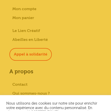
Mon compte
Mon panier
Le Lien Créatif
Abeilles en Liberté
Appel à solidarité
A propos
Contact
Qui sommes-nous ?
Paiement sécurisé
Nous utilisons des cookies sur notre site pour enrichir
votre expérience avec du contenu personnalisé. En