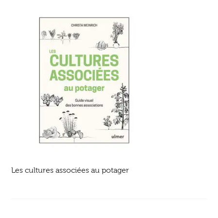
Ouvrir
enfant
Jeux & DVD
le
menu
enfant
Les cultures associées au potager