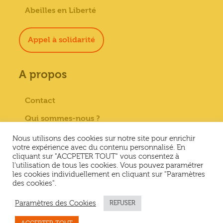
Abeilles en Liberté
Appel à solidarité
A propos
Contact
Qui sommes-nous ?
Paiement sécurisé
Nous utilisons des cookies sur notre site pour enrichir
votre expérience avec du contenu personnalisé. En
Mentions Légales
cliquant sur "ACCPETER TOUT" vous consentez à
l'utilisation de tous les cookies. Vous pouvez paramétrer
Conditions générales de vente
les cookies individuellement en cliquant sur "Paramètres
des cookies".
Conditions Générales d’Utilisation &
Politique de confidentialité
Paramètres des Cookies
REFUSER