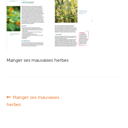
Ouvrir
enfant
Jeux & DVD
le
menu
enfant
Manger ses mauvaises herbes
Navigation
Article
Manger ses mauvaises
précédent :
herbes
de
l’article