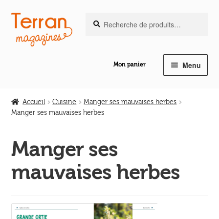
Recherche
Aller
Aller
Recherche
pour :
à
au
la
contenu
navigation
Menu
Mon panier
Ouvrir
Notre magazine de vannerie
le
Accueil
Cuisine
Manger ses mauvaises herbes
menu
Manger ses mauvaises herbes
Ouvrir
enfant
Abeilles en liberté
le
Manger ses
menu
Ouvrir
enfant
Les ouvrages
mauvaises herbes
le
menu
Ouvrir
enfant
Les outils
le
menu