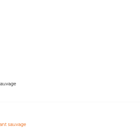
sauvage
vant sauvage