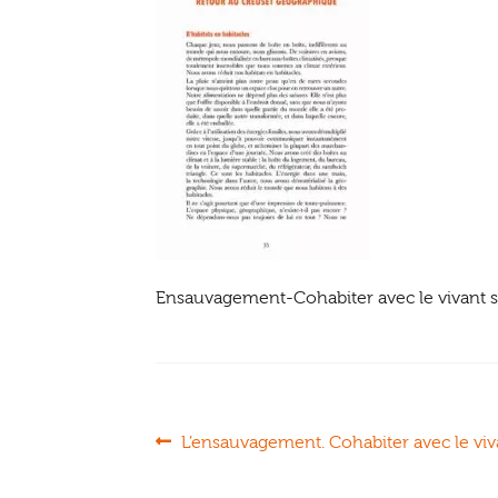
Ensauvagement-Cohabiter avec le vivant 
Navigation
Article
L’ensauvagement. Cohabiter avec le vi
précédent :
de