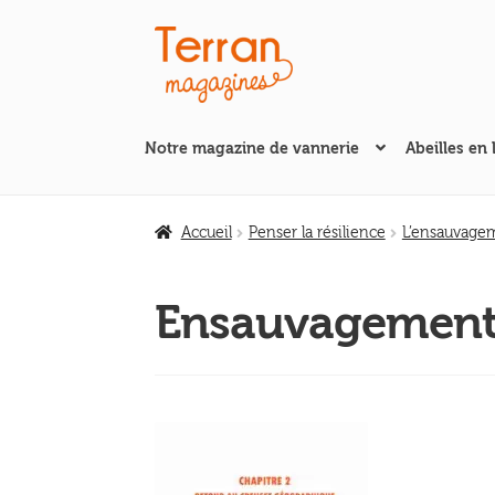
Aller
Aller
à
au
la
contenu
navigation
Notre magazine de vannerie
Abeilles en 
Accueil
Penser la résilience
L’ensauvagem
Ensauvagement-