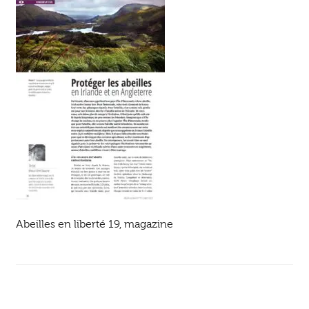
Ouvrir
enfant
Jeux & DVD
le
menu
enfant
Abeilles en liberté 19, magazine