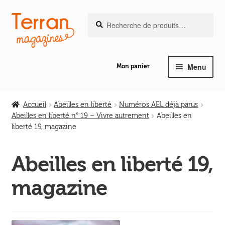
Recherche
Aller
Aller
Recherche
pour :
à
au
la
contenu
navigation
Menu
Mon panier
Ouvrir
Notre magazine de vannerie
le
Accueil
Abeilles en liberté
Numéros AEL déjà parus
menu
Abeilles en liberté n° 19 – Vivre autrement
Abeilles en
Ouvrir
enfant
liberté 19, magazine
Abeilles en liberté
le
menu
Abeilles en liberté 19,
Ouvrir
enfant
Les ouvrages
le
magazine
menu
Ouvrir
enfant
Les outils
le
menu