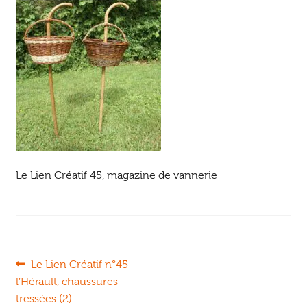
Ouvrir
enfant
Jeux & DVD
le
menu
enfant
Le Lien Créatif 45, magazine de vannerie
Navigation
Article
Le Lien Créatif n°45 –
précédent :
l’Hérault, chaussures
de
tressées (2)