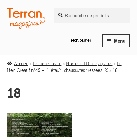
Recherche
Aller
Aller
Recherche
pour :
à
au
la
contenu
navigation
Menu
Mon panier
Ouvrir
Notre magazine de vannerie
le
Accueil
Le Lien Créatif
Numéro LLC déjà parus
Le
menu
Lien Créatif n°45 – l’Hérault, chaussures tressées (2)
18
Ouvrir
enfant
Abeilles en liberté
le
18
menu
Ouvrir
enfant
Les ouvrages
le
menu
Ouvrir
enfant
Les outils
le
menu