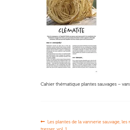
Cahier thématique plantes sauvages – van
Navigation
Article
Les plantes de la vannerie sauvage, les re
précédent :
tresser, vol. 1