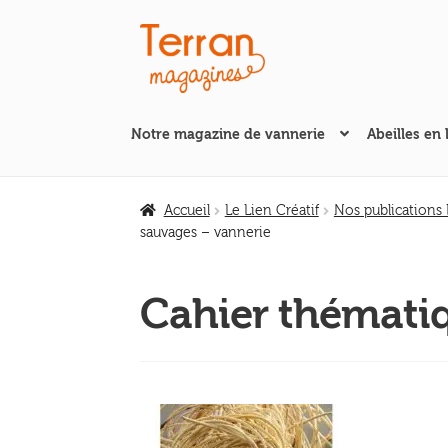
Aller
Aller
à
au
la
contenu
navigation
Notre magazine de vannerie
Abeilles en 
Accueil
Le Lien Créatif
Nos publications
sauvages – vannerie
Cahier thémati