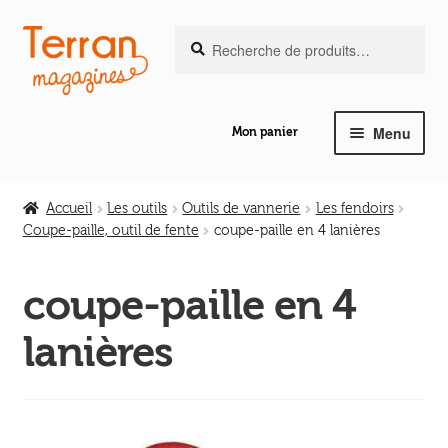
Recherche
Aller
Aller
Recherche
pour :
à
au
la
contenu
navigation
Menu
Mon panier
Ouvrir
Notre magazine de vannerie
le
Accueil
Les outils
Outils de vannerie
Les fendoirs
menu
Coupe-paille, outil de fente
coupe-paille en 4 lanières
Ouvrir
enfant
Abeilles en liberté
le
coupe-paille en 4
menu
Ouvrir
enfant
Les ouvrages
lanières
le
menu
Ouvrir
enfant
Les outils
le
menu