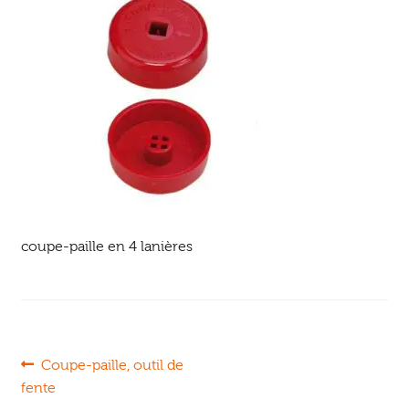
Ouvrir
enfant
Jeux & DVD
le
menu
enfant
coupe-paille en 4 lanières
Navigation
Article
Coupe-paille, outil de
précédent :
fente
de