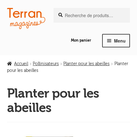
Recherche
Aller
Aller
Recherche
pour :
à
au
la
contenu
navigation
Menu
Mon panier
Ouvrir
Notre magazine de vannerie
le
Accueil
Pollinisateurs
Planter pour les abeilles
Planter
menu
pour les abeilles
Ouvrir
enfant
Abeilles en liberté
le
Planter pour les
menu
Ouvrir
enfant
Les ouvrages
abeilles
le
menu
Ouvrir
enfant
Les outils
le
menu