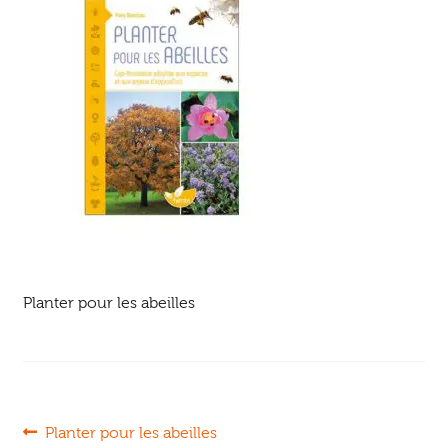
Ouvrir
enfant
Jeux & DVD
le
menu
enfant
Planter pour les abeilles
Navigation
Article
Planter pour les abeilles