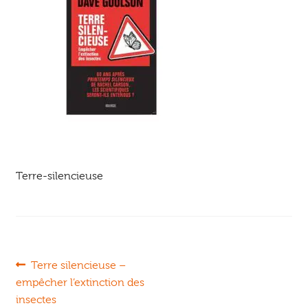
Ouvrir
enfant
Jeux & DVD
le
menu
enfant
Terre-silencieuse
Navigation
Article
Terre silencieuse –
précédent :
empêcher l’extinction des
de
insectes