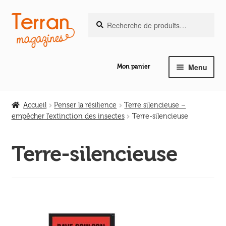
Recherche
Aller
Aller
Recherche
pour :
à
au
la
contenu
navigation
Menu
Mon panier
Ouvrir
Notre magazine de vannerie
le
Accueil
Penser la résilience
Terre silencieuse –
menu
empêcher l’extinction des insectes
Terre-silencieuse
Ouvrir
enfant
Abeilles en liberté
le
Terre-silencieuse
menu
Ouvrir
enfant
Les ouvrages
le
menu
Ouvrir
enfant
Les outils
le
menu