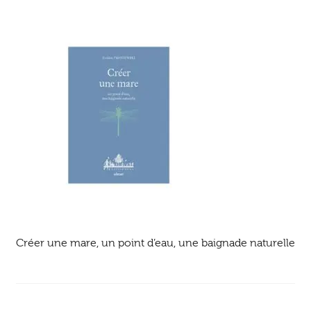
Ouvrir
enfant
Jeux & DVD
le
menu
enfant
Créer une mare, un point d’eau, une baignade naturelle