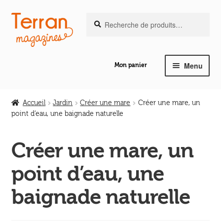
Recherche
Aller
Aller
Recherche
pour :
à
au
la
contenu
navigation
Menu
Mon panier
Ouvrir
Notre magazine de vannerie
le
Accueil
Jardin
Créer une mare
Créer une mare, un
menu
point d’eau, une baignade naturelle
Ouvrir
enfant
Abeilles en liberté
le
Créer une mare, un
menu
Ouvrir
enfant
Les ouvrages
point d’eau, une
le
menu
Ouvrir
baignade naturelle
enfant
Les outils
le
menu