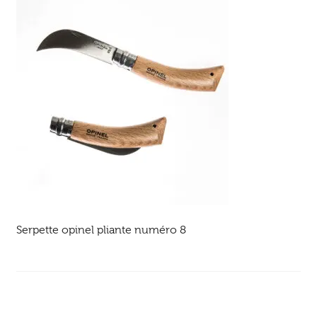
Ouvrir
enfant
Jeux & DVD
le
menu
enfant
Serpette opinel pliante numéro 8