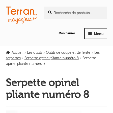
Recherche
Aller
Aller
Recherche
pour :
à
au
la
contenu
navigation
Menu
Mon panier
Ouvrir
Notre magazine de vannerie
le
Accueil
Les outils
Outils de coupe et de fente
Les
menu
serpettes
Serpette opinel pliante numéro 8
Serpette
Ouvrir
enfant
opinel pliante numéro 8
Abeilles en liberté
le
menu
Serpette opinel
Ouvrir
enfant
Les ouvrages
le
pliante numéro 8
menu
Ouvrir
enfant
Les outils
le
menu