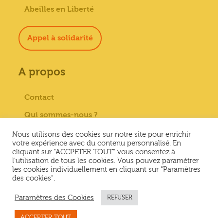
Abeilles en Liberté
Appel à solidarité
A propos
Contact
Qui sommes-nous ?
Paiement sécurisé
Nous utilisons des cookies sur notre site pour enrichir
votre expérience avec du contenu personnalisé. En
Mentions Légales
cliquant sur "ACCPETER TOUT" vous consentez à
l'utilisation de tous les cookies. Vous pouvez paramétrer
Conditions générales de vente
les cookies individuellement en cliquant sur "Paramètres
des cookies".
Conditions Générales d’Utilisation &
Politique de confidentialité
Paramètres des Cookies
REFUSER
ACCEPTER TOUT