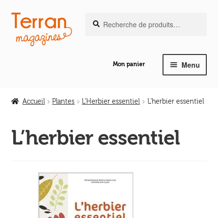
Recherche
Aller
Aller
Recherche
pour :
à
au
la
contenu
navigation
Menu
Mon panier
Ouvrir
Notre magazine de vannerie
le
Accueil
Plantes
L’Herbier essentiel
L’herbier essentiel
menu
Ouvrir
enfant
Abeilles en liberté
le
L’herbier essentiel
menu
Ouvrir
enfant
Les ouvrages
le
menu
Ouvrir
enfant
Les outils
le
menu