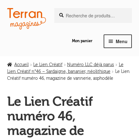
Recherche
Aller
Aller
Recherche
pour :
à
au
la
contenu
navigation
Menu
Mon panier
Ouvrir
Notre magazine de vannerie
le
Accueil
Le Lien Créatif
Numéro LLC déjà parus
Le
menu
Lien Créatif n°46 – Sardaigne, bananier, néolithique
Le Lien
Ouvrir
enfant
Créatif numéro 46, magazine de vannerie, asphodèle
Abeilles en liberté
le
menu
Le Lien Créatif
Ouvrir
enfant
Les ouvrages
le
numéro 46,
menu
Ouvrir
enfant
Les outils
magazine de
le
menu