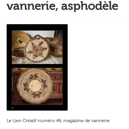
Ouvrir
vannerie, asphodèle
enfant
Jeux & DVD
le
menu
enfant
Le Lien Créatif numéro 46, magazine de vannerie