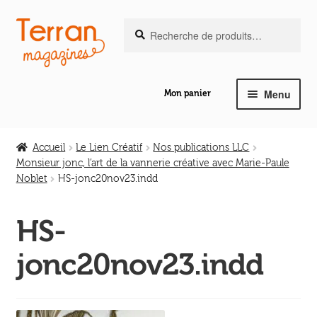
Recherche
Aller
Aller
Recherche
pour :
à
au
la
contenu
navigation
Menu
Mon panier
Ouvrir
Notre magazine de vannerie
le
Accueil
Le Lien Créatif
Nos publications LLC
menu
Monsieur jonc, l’art de la vannerie créative avec Marie-Paule
Ouvrir
enfant
Noblet
HS-jonc20nov23.indd
Abeilles en liberté
le
menu
HS-
Ouvrir
enfant
Les ouvrages
le
jonc20nov23.indd
menu
Ouvrir
enfant
Les outils
le
menu