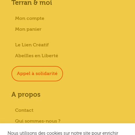
Terran & moi
Mon compte
Mon panier
Le Lien Créatif
Abeilles en Liberté
Appel à solidarité
A propos
Contact
Qui sommes-nous ?
Paiement sécurisé
Nous utilisons des cookies sur notre site pour enrichir