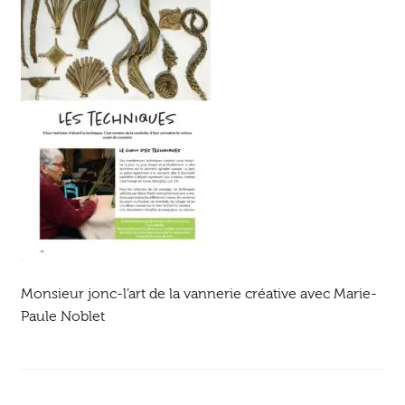
Ouvrir
enfant
Jeux & DVD
le
menu
enfant
Monsieur jonc-l’art de la vannerie créative avec Marie-
Paule Noblet