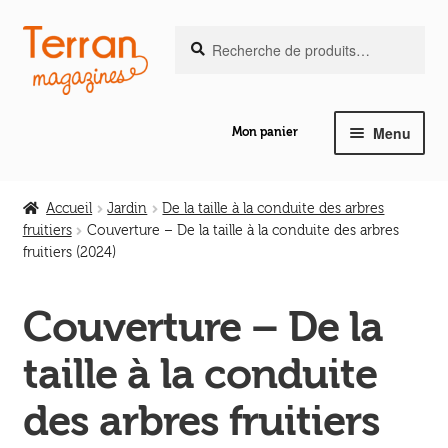
Recherche
Aller
Aller
Recherche
pour :
à
au
la
contenu
navigation
Menu
Mon panier
Ouvrir
Notre magazine de vannerie
le
Accueil
Jardin
De la taille à la conduite des arbres
menu
fruitiers
Couverture – De la taille à la conduite des arbres
Ouvrir
enfant
fruitiers (2024)
Abeilles en liberté
le
menu
Couverture – De la
Ouvrir
enfant
Les ouvrages
le
taille à la conduite
menu
Ouvrir
enfant
Les outils
des arbres fruitiers
le
menu