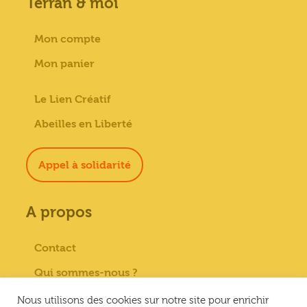
Terran & moi
Mon compte
Mon panier
Le Lien Créatif
Abeilles en Liberté
Appel à solidarité
A propos
Contact
Qui sommes-nous ?
Paiement sécurisé
Nous utilisons des cookies sur notre site pour enrichir