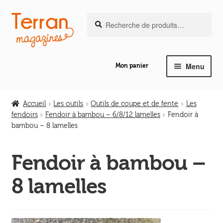
Recherche
Aller
Aller
Recherche
pour :
à
au
la
contenu
navigation
Menu
Mon panier
Ouvrir
Notre magazine de vannerie
le
Accueil
Les outils
Outils de coupe et de fente
Les
menu
fendoirs
Fendoir à bambou – 6/8/12 lamelles
Fendoir à
Ouvrir
enfant
bambou – 8 lamelles
Abeilles en liberté
le
menu
Fendoir à bambou –
Ouvrir
enfant
Les ouvrages
le
8 lamelles
menu
Ouvrir
enfant
Les outils
le
menu