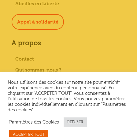
Abeilles en Liberté
Appel à solidarité
A propos
Contact
Qui sommes-nous ?
Paiement sécurisé
Nous utilisons des cookies sur notre site pour enrichir
votre expérience avec du contenu personnalisé. En
Mentions Légales
cliquant sur "ACCPETER TOUT" vous consentez à
l'utilisation de tous les cookies. Vous pouvez paramétrer
Conditions générales de vente
les cookies individuellement en cliquant sur "Paramètres
des cookies".
Conditions Générales d’Utilisation &
Politique de confidentialité
Paramètres des Cookies
REFUSER
ACCEPTER TOUT