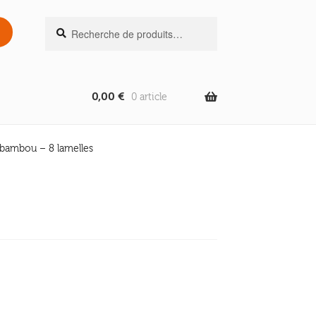
Recherche
Recherche
pour :
0,00
€
0 article
 bambou – 8 lamelles