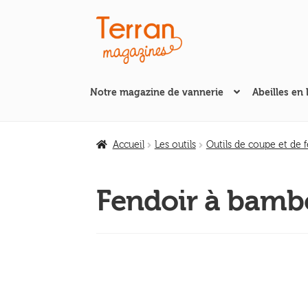
Aller
Aller
à
au
la
contenu
navigation
Notre magazine de vannerie
Abeilles en 
Accueil
Les outils
Outils de coupe et de 
Fendoir à bambo