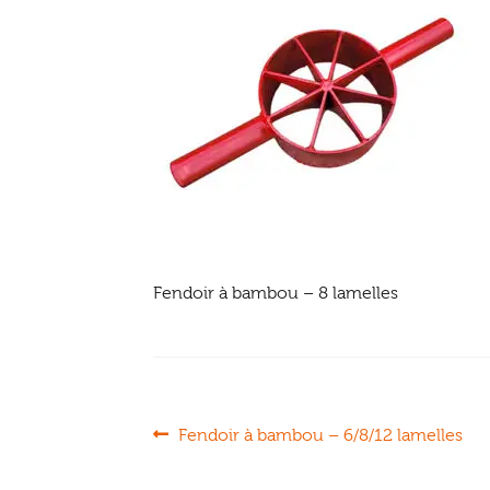
Fendoir à bambou – 8 lamelles
Navigation
Article
Fendoir à bambou – 6/8/12 lamelles
précédent :
de