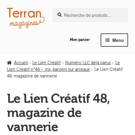
Recherche
Aller
Aller
Recherche
pour :
à
au
la
contenu
navigation
Menu
Mon panier
Ouvrir
Notre magazine de vannerie
le
Accueil
Le Lien Créatif
Numéro LLC déjà parus
Le
menu
Lien Créatif n°48 – iris, paniers sur arceaux
Le Lien Créatif
Ouvrir
enfant
48, magazine de vannerie
Abeilles en liberté
le
menu
Le Lien Créatif 48,
Ouvrir
enfant
Les ouvrages
le
magazine de
menu
Ouvrir
enfant
Les outils
vannerie
le
menu