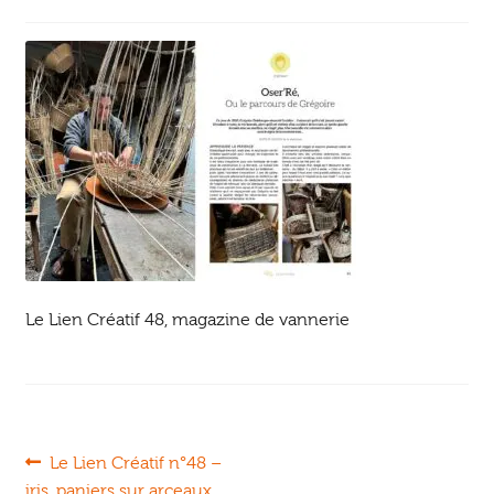
Ouvrir
enfant
Jeux & DVD
le
menu
enfant
Le Lien Créatif 48, magazine de vannerie
Navigation
Article
Le Lien Créatif n°48 –
précédent :
iris, paniers sur arceaux