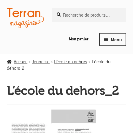
Recherche
Aller
Aller
Recherche
pour :
à
au
la
contenu
navigation
Menu
Mon panier
Ouvrir
Notre magazine de vannerie
le
Accueil
Jeunesse
L’école du dehors
L’école du
menu
dehors_2
Ouvrir
enfant
Abeilles en liberté
le
L’école du dehors_2
menu
Ouvrir
enfant
Les ouvrages
le
menu
Ouvrir
enfant
Les outils
le
menu