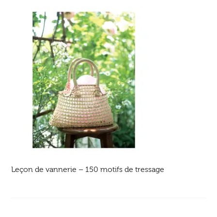
Ouvrir
enfant
Jeux & DVD
le
menu
enfant
Leçon de vannerie – 150 motifs de tressage