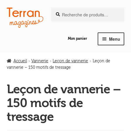
Recherche
Aller
Aller
Recherche
pour :
à
au
la
contenu
navigation
Menu
Mon panier
Ouvrir
Notre magazine de vannerie
le
Accueil
Vannerie
Leçon de vannerie
Leçon de
menu
vannerie – 150 motifs de tressage
Ouvrir
enfant
Abeilles en liberté
le
Leçon de vannerie –
menu
Ouvrir
enfant
Les ouvrages
150 motifs de
le
menu
Ouvrir
tressage
enfant
Les outils
le
menu