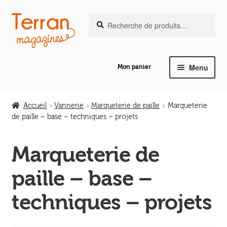
Recherche
Aller
Aller
Recherche
pour :
à
au
la
contenu
navigation
Menu
Mon panier
Ouvrir
Notre magazine de vannerie
le
Accueil
Vannerie
Marqueterie de paille
Marqueterie
menu
de paille – base – techniques – projets
Ouvrir
enfant
Abeilles en liberté
le
Marqueterie de
menu
Ouvrir
enfant
Les ouvrages
paille – base –
le
menu
Ouvrir
techniques – projets
enfant
Les outils
le
menu