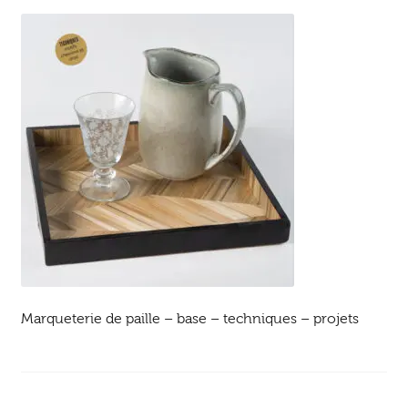
Ouvrir
enfant
Jeux & DVD
le
menu
enfant
Marqueterie de paille – base – techniques – projets