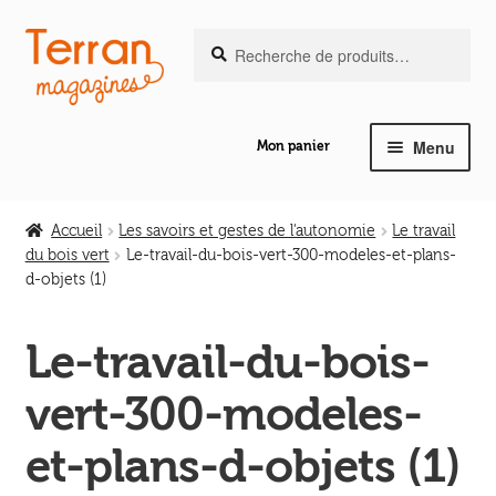
Recherche
Aller
Aller
Recherche
pour :
à
au
la
contenu
navigation
Menu
Mon panier
Ouvrir
Notre magazine de vannerie
le
Accueil
Les savoirs et gestes de l'autonomie
Le travail
menu
du bois vert
Le-travail-du-bois-vert-300-modeles-et-plans-
Ouvrir
enfant
d-objets (1)
Abeilles en liberté
le
menu
Le-travail-du-bois-
Ouvrir
enfant
Les ouvrages
le
vert-300-modeles-
menu
Ouvrir
enfant
Les outils
et-plans-d-objets (1)
le
menu