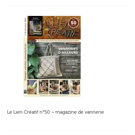
Ouvrir
enfant
Jeux & DVD
le
menu
enfant
Le Lien Créatif n°50 – magazine de vannerie