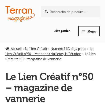
Recherche
Aller
Aller
Recherche
pour :
à
au
la
contenu
navigation
Menu
Mon panier
Ouvrir
Notre magazine de vannerie
le
Accueil
Le Lien Créatif
Numéro LLC déjà parus
Le
menu
Lien Créatif n°50 – Vanneries d’ailleurs, la Réunion
Le Lien
Ouvrir
enfant
Créatif n°50 – magazine de vannerie
Abeilles en liberté
le
menu
Le Lien Créatif n°50
Ouvrir
enfant
Les ouvrages
le
– magazine de
menu
Ouvrir
enfant
Les outils
vannerie
le
menu