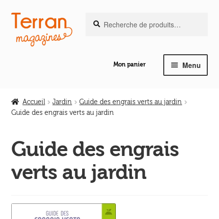
Recherche
Aller
Aller
Recherche
pour :
à
au
la
contenu
navigation
Menu
Mon panier
Ouvrir
Notre magazine de vannerie
le
Accueil
Jardin
Guide des engrais verts au jardin
menu
Guide des engrais verts au jardin
Ouvrir
enfant
Abeilles en liberté
le
Guide des engrais
menu
Ouvrir
enfant
Les ouvrages
verts au jardin
le
menu
Ouvrir
enfant
Les outils
le
menu