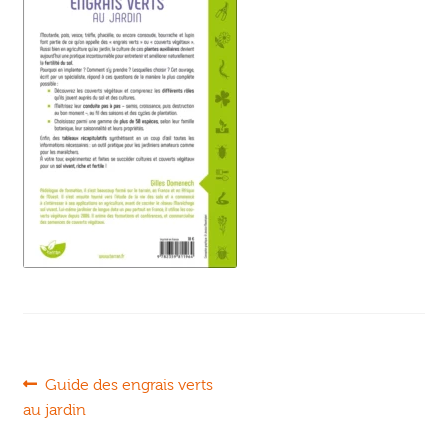
Ouvrir
enfant
Jeux & DVD
le
menu
enfant
Navigation
Article
Guide des engrais verts
précédent :
au jardin
de