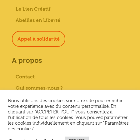
Le Lien Créatif
Abeilles en Liberté
Appel à solidarité
A propos
Contact
Qui sommes-nous ?
Paiement sécurisé
Nous utilisons des cookies sur notre site pour enrichir
votre expérience avec du contenu personnalisé. En
Mentions Légales
cliquant sur "ACCPETER TOUT" vous consentez à
l'utilisation de tous les cookies. Vous pouvez paramétrer
Conditions générales de vente
les cookies individuellement en cliquant sur "Paramètres
des cookies".
Conditions Générales d’Utilisation &
Politique de confidentialité