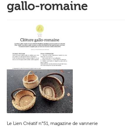
Ouvrir
gallo-romaine
enfant
Jeux & DVD
le
menu
enfant
Le Lien Créatif n°51, magazine de vannerie