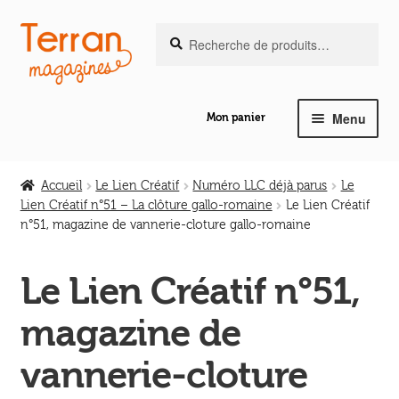
Recherche
Aller
Aller
Recherche
pour :
à
au
la
contenu
navigation
Menu
Mon panier
Ouvrir
Notre magazine de vannerie
le
Accueil
Le Lien Créatif
Numéro LLC déjà parus
Le
menu
Lien Créatif n°51 – La clôture gallo-romaine
Le Lien Créatif
Ouvrir
enfant
n°51, magazine de vannerie-cloture gallo-romaine
Abeilles en liberté
le
menu
Le Lien Créatif n°51,
Ouvrir
enfant
Les ouvrages
le
magazine de
menu
Ouvrir
enfant
Les outils
vannerie-cloture
le
menu