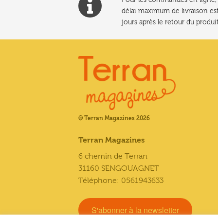
délai maximum de livraison est
jours après le retour du produit
© Terran Magazines 2026
Terran Magazines
6 chemin de Terran
31160 SENGOUAGNET
Téléphone: 0561943633
S'abonner à la newsletter