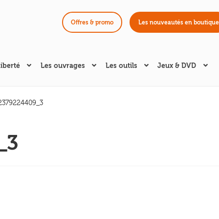
Offres & promo
Les nouveautés en boutique
liberté
Les ouvrages
Les outils
Jeux & DVD
2379224409_3
_3