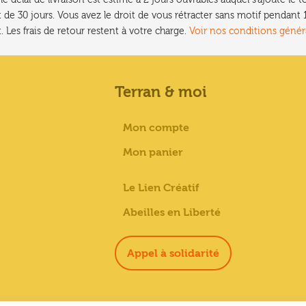
 de 30 jours. Vous avez le droit de vous rétracter sans motif pendan
. Les frais de retour restent à votre charge.
Voir nos conditions génér
Terran & moi
Mon compte
Mon panier
Le Lien Créatif
Abeilles en Liberté
Appel à solidarité