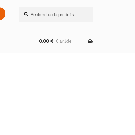
Recherche
Recherche
pour :
0,00
€
0 article