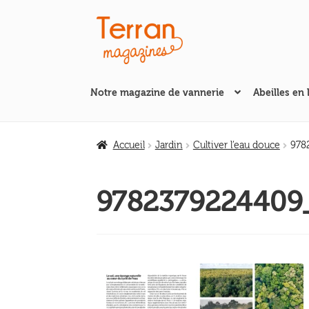
Aller
Aller
à
au
la
contenu
navigation
Notre magazine de vannerie
Abeilles en 
Accueil
Jardin
Cultiver l’eau douce
978
9782379224409