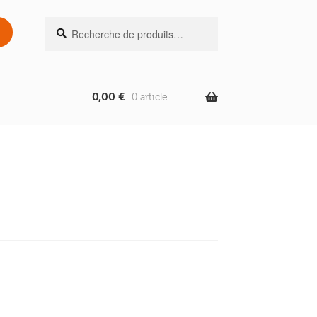
Recherche
Recherche
pour :
0,00
€
0 article