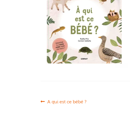
Navigation
Article
A qui est ce bébé ?
précédent :
de
l’article