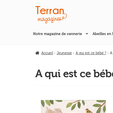
Aller
Aller
à
au
la
contenu
navigation
Notre magazine de vannerie
Abeilles en 
Accueil
Jeunesse
A qui est ce bébé ?
A
A qui est ce bé