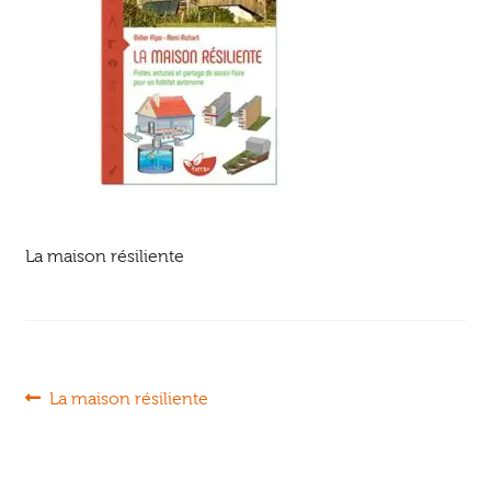
Ouvrir
enfant
Jeux & DVD
le
menu
enfant
La maison résiliente
Navigation
Article
La maison résiliente
précédent :
de
l’article