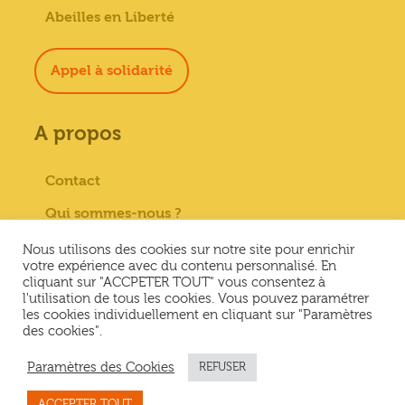
Abeilles en Liberté
Appel à solidarité
A propos
Contact
Qui sommes-nous ?
Paiement sécurisé
Nous utilisons des cookies sur notre site pour enrichir
votre expérience avec du contenu personnalisé. En
Mentions Légales
cliquant sur "ACCPETER TOUT" vous consentez à
l'utilisation de tous les cookies. Vous pouvez paramétrer
Conditions générales de vente
les cookies individuellement en cliquant sur "Paramètres
des cookies".
Conditions Générales d’Utilisation &
Politique de confidentialité
Paramètres des Cookies
REFUSER
ACCEPTER TOUT