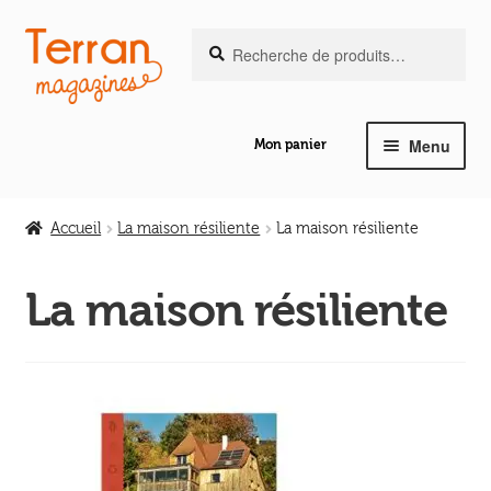
Recherche
Aller
Aller
Recherche
pour :
à
au
la
contenu
navigation
Menu
Mon panier
Ouvrir
Notre magazine de vannerie
le
Accueil
La maison résiliente
La maison résiliente
menu
Ouvrir
enfant
Abeilles en liberté
le
La maison résiliente
menu
Ouvrir
enfant
Les ouvrages
le
menu
Ouvrir
enfant
Les outils
le
menu