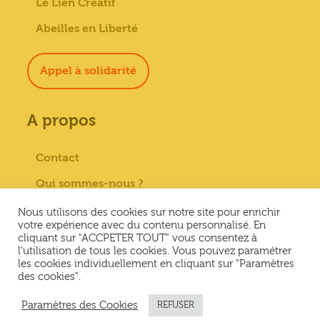
Le Lien Créatif
Abeilles en Liberté
Appel à solidarité
A propos
Contact
Qui sommes-nous ?
Paiement sécurisé
Nous utilisons des cookies sur notre site pour enrichir
votre expérience avec du contenu personnalisé. En
Mentions Légales
cliquant sur "ACCPETER TOUT" vous consentez à
l'utilisation de tous les cookies. Vous pouvez paramétrer
Conditions générales de vente
les cookies individuellement en cliquant sur "Paramètres
des cookies".
Conditions Générales d’Utilisation &
Politique de confidentialité
Paramètres des Cookies
REFUSER