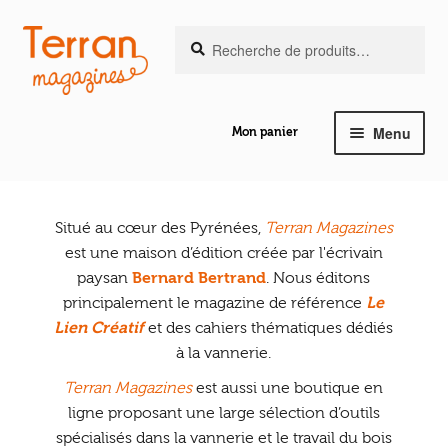
Recherche
Aller
Aller
Recherche
pour :
à
au
la
contenu
navigation
Menu
Mon panier
Ouvrir
Notre magazine de vannerie
le
menu
Situé au cœur des Pyrénées,
Terran Magazines
Ouvrir
enfant
est une maison d’édition créée par l'écrivain
Abeilles en liberté
le
paysan
Bernard Bertrand
. Nous éditons
menu
principalement le magazine de référence
Le
Ouvrir
enfant
Lien Créatif
et des cahiers thématiques dédiés
Les ouvrages
le
à la vannerie.
menu
Ouvrir
enfant
Terran Magazines
est aussi une boutique en
Les outils
le
ligne proposant une large sélection d’outils
menu
spécialisés dans la vannerie et le travail du bois