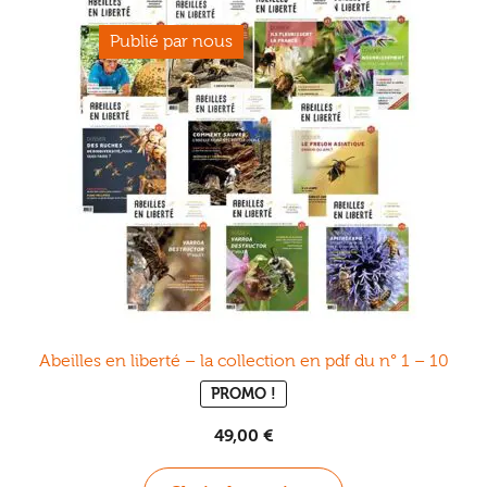
Abeilles en liberté – la collection en pdf du n° 1 – 10
PROMO !
49,00
€
Ce