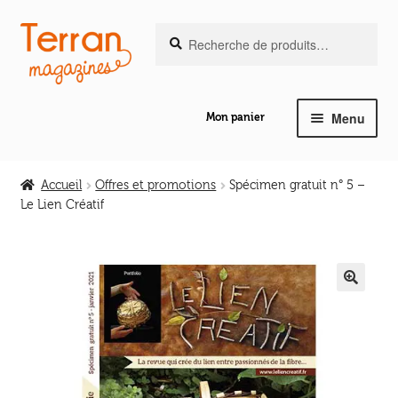
Recherche
Aller
Aller
Recherche
pour :
à
au
la
contenu
navigation
Menu
Mon panier
Ouvrir
Notre magazine de vannerie
le
Accueil
Offres et promotions
Spécimen gratuit n° 5 –
menu
Le Lien Créatif
Ouvrir
enfant
Découvrir
le
menu
Revue à feuilleter
enfant
🔍
Spécimen gratuit
Abonnement