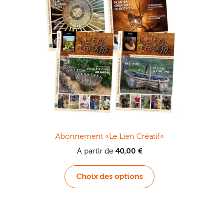
Abonnement «Le Lien Créatif»
À partir de
40,00
€
Ce
Choix des options
produit
a
plusieurs