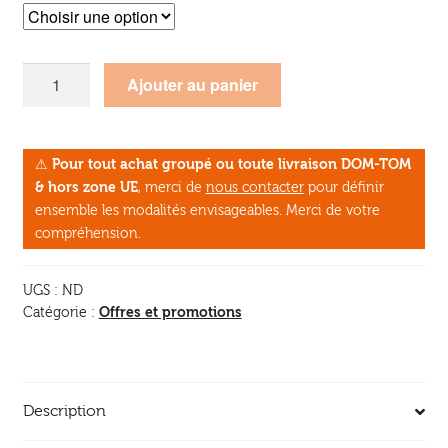
quantité
Ajouter au panier
de
Spécimen
gratuit
⚠
Pour tout achat groupé ou toute livraison DOM-TOM
n°
& hors zone UE
, merci de
nous contacter
pour définir
5
ensemble les modalités envisageables. Merci de votre
-
compréhension.
Le
Lien
UGS :
ND
Créatif
Offres et promotions
Catégorie :
Description