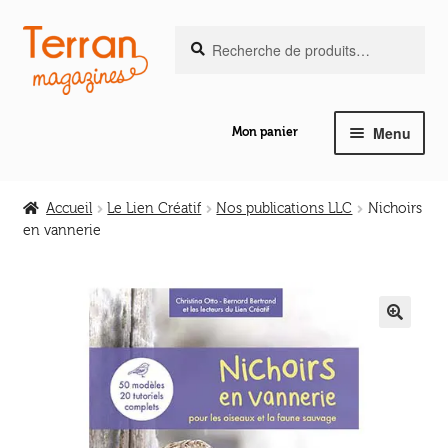
Recherche
Aller
Aller
Recherche
pour :
à
au
la
contenu
navigation
Menu
Mon panier
Ouvrir
Notre magazine de vannerie
le
Accueil
Le Lien Créatif
Nos publications LLC
Nichoirs
menu
en vannerie
Ouvrir
enfant
Abeilles en liberté
le
menu
Ouvrir
enfant
Les ouvrages
le
🔍
menu
Ouvrir
enfant
Les outils
le
menu