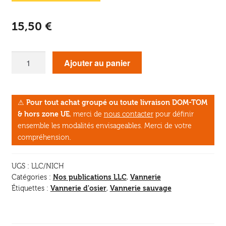
15,50
€
quantité
Ajouter au panier
de
Nichoirs
en
⚠
Pour tout achat groupé ou toute livraison DOM-TOM
vannerie
& hors zone UE
, merci de
nous contacter
pour définir
ensemble les modalités envisageables. Merci de votre
compréhension.
UGS :
LLC/NICH
Nos publications LLC
Vannerie
Catégories :
,
Vannerie d'osier
Vannerie sauvage
Étiquettes :
,