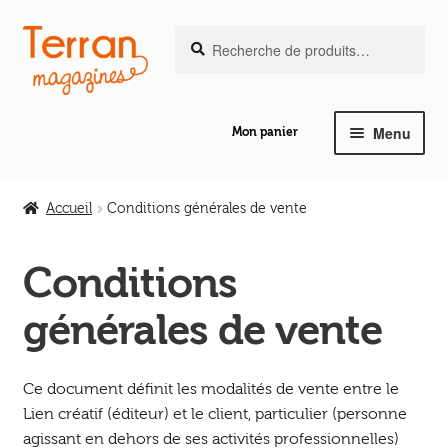
Recherche
Aller
Aller
Recherche
pour :
à
au
la
contenu
navigation
Menu
Mon panier
Ouvrir
Notre magazine de vannerie
le
Accueil
Conditions générales de vente
menu
Ouvrir
enfant
Abeilles en liberté
le
Conditions
menu
Ouvrir
générales de vente
enfant
Les ouvrages
le
menu
Ouvrir
enfant
Ce document définit les modalités de vente entre le
Les outils
le
Lien créatif (éditeur) et le client, particulier (personne
menu
agissant en dehors de ses activités professionnelles)