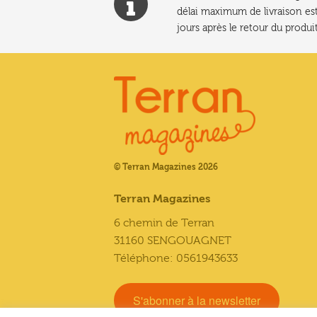
délai maximum de livraison est
jours après le retour du produit
© Terran Magazines 2026
Terran Magazines
6 chemin de Terran
31160 SENGOUAGNET
Téléphone: 0561943633
S'abonner à la newsletter