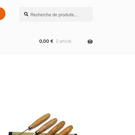
Recherche
Recherche
pour :
0,00
€
0 article