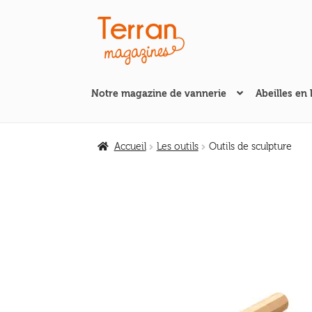
Aller
Aller
à
au
la
contenu
navigation
Notre magazine de vannerie
Abeilles en 
Accueil
Les outils
Outils de sculpture