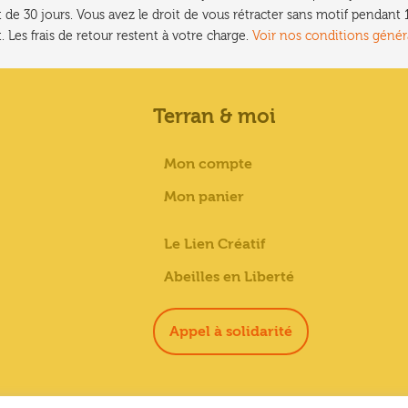
 de 30 jours. Vous avez le droit de vous rétracter sans motif pendan
. Les frais de retour restent à votre charge.
Voir nos conditions génér
Terran & moi
Mon compte
Mon panier
Le Lien Créatif
Abeilles en Liberté
Appel à solidarité