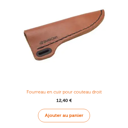
options
peuvent
être
choisies
sur
la
page
du
produit
Fourreau en cuir pour couteau droit
12,40
€
Ajouter au panier