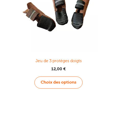
Ouvrir
enfant
Jeux & DVD
le
menu
enfant
Jeu de 3 protèges doigts
12,00
€
Ce
Choix des options
produit
a
plusieurs
variations.
Les