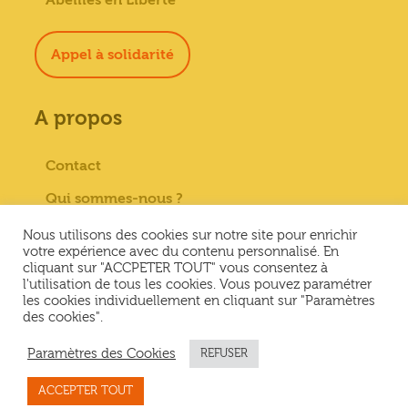
Abeilles en Liberté
Appel à solidarité
A propos
Contact
Qui sommes-nous ?
Paiement sécurisé
Nous utilisons des cookies sur notre site pour enrichir
votre expérience avec du contenu personnalisé. En
Mentions Légales
cliquant sur "ACCPETER TOUT" vous consentez à
l'utilisation de tous les cookies. Vous pouvez paramétrer
Conditions générales de vente
les cookies individuellement en cliquant sur "Paramètres
des cookies".
Conditions Générales d’Utilisation &
Politique de confidentialité
Paramètres des Cookies
REFUSER
ACCEPTER TOUT