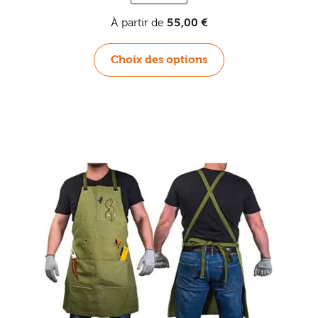
À partir de
55,00
€
Ce
Choix des options
produit
a
plusieurs
variations.
Les
options
peuvent
être
choisies
sur
la
page
du
produit