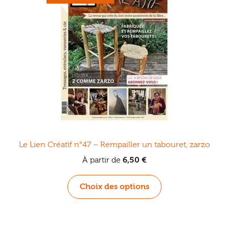
Le Lien Créatif n°47 – Rempailler un tabouret, zarzo
À partir de
6,50
€
Ce
Choix des options
produit
a
plusieurs