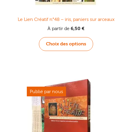
Le Lien Créatif n°48 – iris, paniers sur arceaux
À partir de
6,50
€
Ce
Choix des options
produit
a
plusieurs
variations.
Les
options
peuvent
être
choisies
sur
la
page