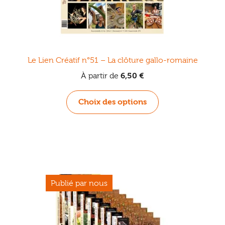
produit
Le Lien Créatif n°51 – La clôture gallo-romaine
À partir de
6,50
€
Ce
Choix des options
produit
a
plusieurs
variations.
Les
options
peuvent
être
choisies
sur