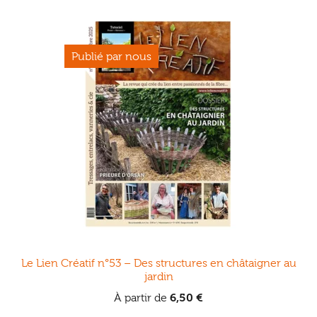
variations.
Les
options
peuvent
être
choisies
sur
la
page
du
produit
Le Lien Créatif n°53 – Des structures en châtaigner au
jardin
À partir de
6,50
€