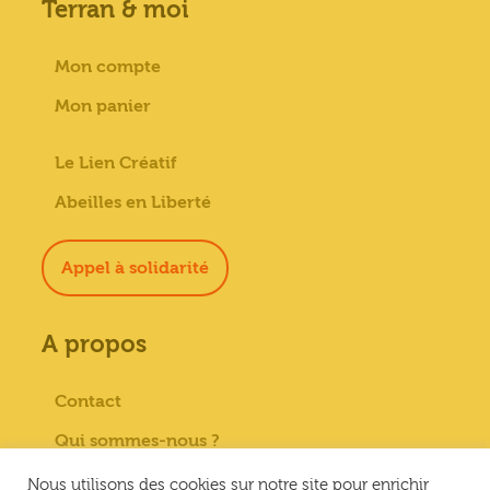
Terran & moi
Mon compte
Mon panier
Le Lien Créatif
Abeilles en Liberté
Appel à solidarité
A propos
Contact
Qui sommes-nous ?
Paiement sécurisé
Nous utilisons des cookies sur notre site pour enrichir