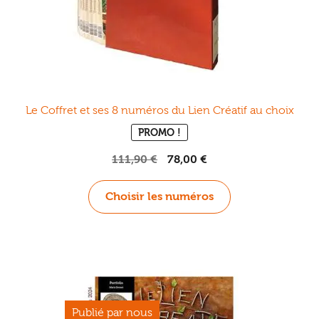
du
produit
Le Coffret et ses 8 numéros du Lien Créatif au choix
PROMO !
Le
Le
111,90
€
78,00
€
prix
prix
initial
actuel
Choisir les numéros
était :
est :
111,90 €.
78,00 €.