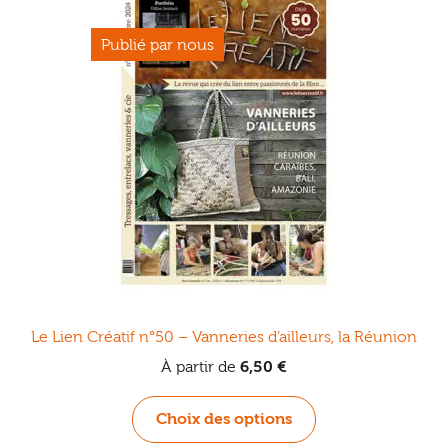
Le Lien Créatif n°50 – Vanneries d’ailleurs, la Réunion
À partir de
6,50
€
Ce
Choix des options
produit