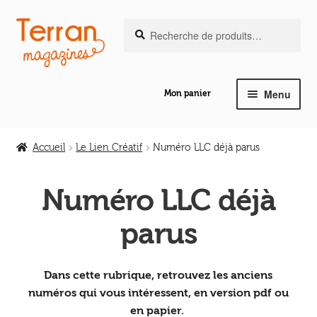
Recherche
Aller
Aller
Recherche
pour :
à
au
la
contenu
navigation
Menu
Mon panier
Ouvrir
Notre magazine de vannerie
le
Accueil
Le Lien Créatif
Numéro LLC déjà parus
menu
Ouvrir
enfant
Découvrir
le
Numéro LLC déjà
menu
Abonnement
parus
enfant
Revues au numéro
Dans cette rubrique, retrouvez les anciens
Nos publications
numéros qui vous intéressent, en version pdf ou
en papier.