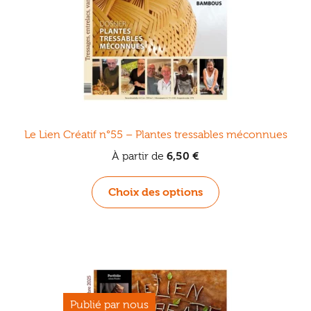
la
page
du
produit
Le Lien Créatif n°55 – Plantes tressables méconnues
À partir de
6,50
€
Ce
Choix des options
produit
a
plusieurs
variations.
Les
options
peuvent