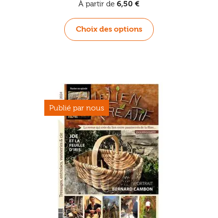
À partir de
6,50
€
Ce
Choix des options
produit
a
plusieurs
variations.
Les
options
peuvent
être
choisies
sur
la
page
du
produit