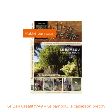
a
plusieurs
variations.
Les
options
peuvent
être
choisies
sur
la
page
du
produit
Le Lien Créatif n°49 – Le bambou, le calbasson breton