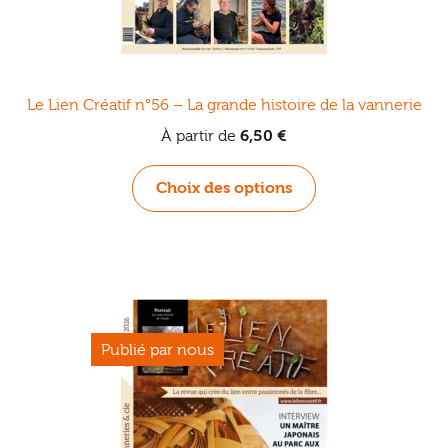
Le Lien Créatif n°56 – La grande histoire de la vannerie
À partir de
6,50
€
Ce
Choix des options
produit
a
plusieurs
variations.
Les
options
peuvent
être
choisies
sur