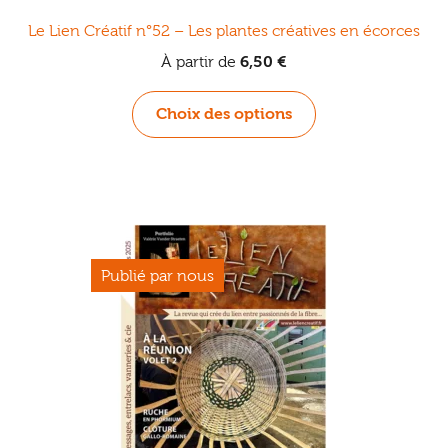
Le Lien Créatif n°52 – Les plantes créatives en écorces
À partir de
6,50
€
Ce
Choix des options
produit
a
plusieurs
variations.
Les
options
peuvent
être
choisies
sur
la
page
du