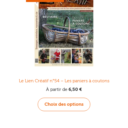
être
choisies
sur
la
page
du
produit
Le Lien Créatif n°54 – Les paniers à coutons
À partir de
6,50
€
Ce
Choix des options
produit
a
plusieurs