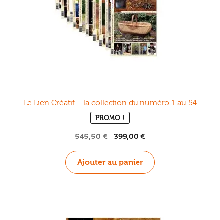
la
page
du
produit
Le Lien Créatif – la collection du numéro 1 au 54
PROMO !
Le
Le
545,50
€
399,00
€
prix
prix
initial
actuel
Ajouter au panier
était :
est :
545,50 €.
399,00 €.