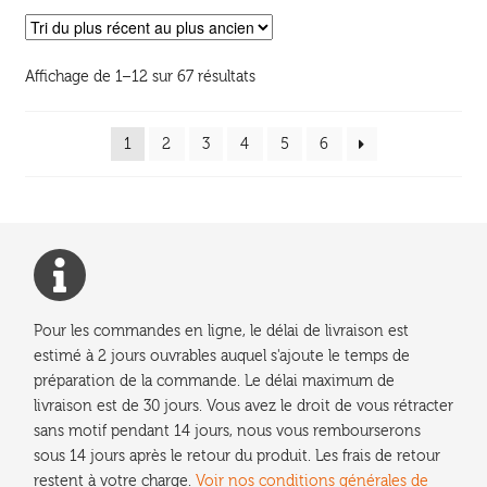
variations.
Les
options
Trié
Affichage de 1–12 sur 67 résultats
peuvent
du
être
plus
choisies
1
2
3
4
5
6
récent
sur
au
la
plus
ancien
page
du
produit
Pour les commandes en ligne, le délai de livraison est
estimé à 2 jours ouvrables auquel s'ajoute le temps de
préparation de la commande. Le délai maximum de
livraison est de 30 jours. Vous avez le droit de vous rétracter
sans motif pendant 14 jours, nous vous rembourserons
sous 14 jours après le retour du produit. Les frais de retour
restent à votre charge.
Voir nos conditions générales de