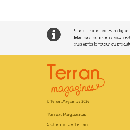
plus
récent
au
plus
ancien
Pour les commandes en ligne, l
délai maximum de livraison est
jours après le retour du produit
© Terran Magazines 2026
Terran Magazines
6 chemin de Terran