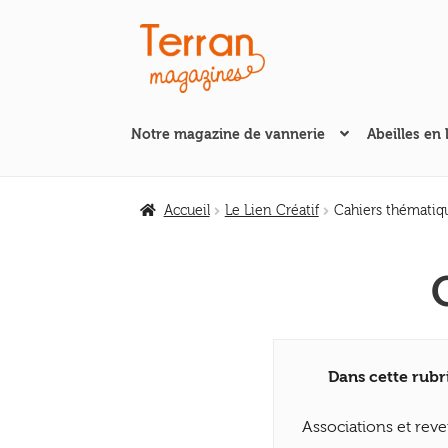
Aller
Aller
à
au
la
contenu
navigation
Notre magazine de vannerie
Abeilles en 
Accueil
Le Lien Créatif
Cahiers thématiq
Dans cette rubr
Associations et rev