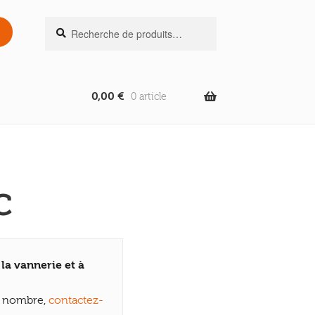
Recherche
Recherche
pour :
0,00
€
0 article
C
la vannerie et à
en nombre,
contactez-