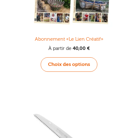
Abonnement «Le Lien Créatif»
À partir de
40,00
€
Ce
Choix des options
produit
a
plusieurs
variations.
Les
options
peuvent
être
choisies
sur