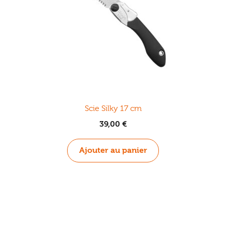
la
page
du
produit
Scie Silky 17 cm
39,00
€
Ajouter au panier