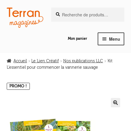
Recherche
Aller
Aller
Recherche
pour :
à
au
la
contenu
navigation
Menu
Mon panier
Ouvrir
Notre magazine de vannerie
le
Accueil
Le Lien Créatif
Nos publications LLC
Kit
menu
L’essentiel pour commencer la vannerie sauvage
Ouvrir
enfant
Abeilles en liberté
le
menu
PROMO !
Ouvrir
enfant
Les ouvrages
le
menu
🔍
Ouvrir
enfant
Les outils
le
menu