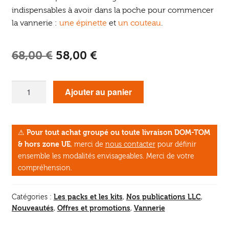
indispensables à avoir dans la poche pour commencer
la vannerie :
une épinette
et
un couteau
.
Le
Le
68,00
€
58,00
€
prix
prix
quantité
initial
actuel
Ajouter au panier
de
était :
est :
Kit
L'essentiel
68,00 €.
58,00 €.
⚠
Pour tout achat groupé ou toute livraison DOM-TOM
pour
& hors zone UE
, merci de
nous contacter
pour définir
commencer
ensemble les modalités envisageables. Merci de votre
la
compréhension.
vannerie
sauvage
Les packs et les kits
Nos publications LLC
Catégories :
,
,
Nouveautés
Offres et promotions
Vannerie
,
,