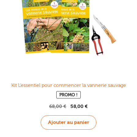
Ouvrir
enfant
Jeux & DVD
le
menu
enfant
Kit L’essentiel pour commencer la vannerie sauvage
PROMO !
Le
Le
68,00
€
58,00
€
prix
prix
initial
actuel
Ajouter au panier
était :
est :
68,00 €.
58,00 €.