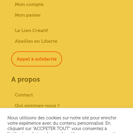
Mon compte
Mon panier
Le Lien Créatif
Abeilles en Liberté
Appel à solidarité
A propos
Contact
Qui sommes-nous ?
Paiement sécurisé
Nous utilisons des cookies sur notre site pour enrichir
votre expérience avec du contenu personnalisé. En
Mentions Légales
cliquant sur "ACCPETER TOUT" vous consentez à