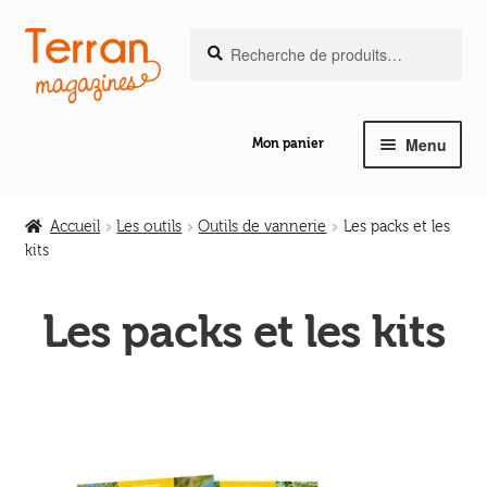
Recherche
Aller
Aller
Recherche
pour :
à
au
la
contenu
navigation
Menu
Mon panier
Ouvrir
Notre magazine de vannerie
le
Accueil
Les outils
Outils de vannerie
Les packs et les
menu
kits
Ouvrir
enfant
Abeilles en liberté
le
Les packs et les kits
menu
Ouvrir
enfant
Les ouvrages
le
menu
Ouvrir
enfant
Les outils
le
menu