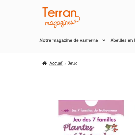
Aller
Aller
à
au
la
contenu
navigation
Notre magazine de vannerie
Abeilles en 
Accueil
Jeux