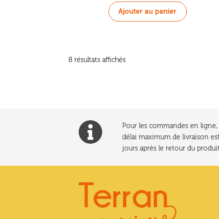
Ajouter au panier
Trié
8 résultats affichés
du
plus
récent
au
plus
ancien
Pour les commandes en ligne, l
délai maximum de livraison est
jours après le retour du produit