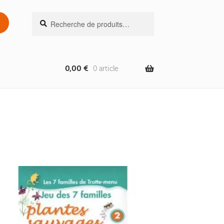
Recherche
Recherche
pour :
0,00
€
0 article