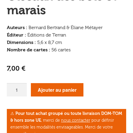
marais
Auteurs :
Bernard Bertrand & Éliane Métayer
Éditeur :
Éditions de Terran
Dimensions :
5,6 x 8,7 cm
Nombre de cartes :
56 cartes
7,00
€
quantité
Ajouter au panier
de
Jeu
de
⚠
Pour tout achat groupé ou toute livraison DOM-TOM
7
& hors zone UE
, merci de
nous contacter
pour définir
familles
ensemble les modalités envisageables. Merci de votre
: