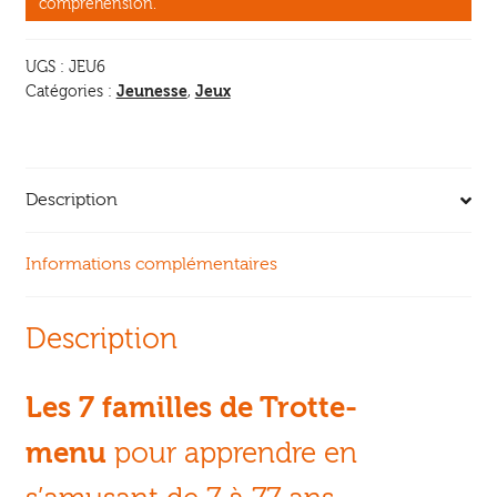
compréhension.
Oiseaux
des
UGS :
JEU6
bois
Jeunesse
Jeux
Catégories :
,
et
marais
Description
Informations complémentaires
Description
Les 7 familles de Trotte-
menu
pour apprendre en