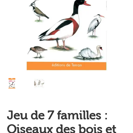
Ouvrir
enfant
Jeux & DVD
le
menu
enfant
Jeu de 7 familles :
Oiseaux des bois et