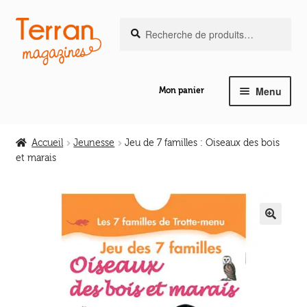
Recherche
Aller
Aller
Recherche
pour :
à
au
la
contenu
navigation
Menu
Mon panier
Ouvrir
Notre magazine de vannerie
le
Accueil
Jeunesse
Jeu de 7 familles : Oiseaux des bois
menu
et marais
Ouvrir
enfant
Abeilles en liberté
le
menu
Ouvrir
enfant
Les ouvrages
le
🔍
menu
Ouvrir
enfant
Les outils
le
menu