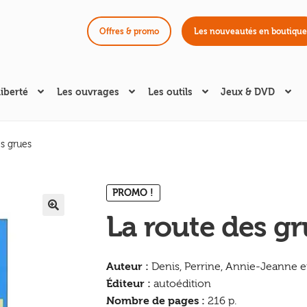
Offres & promo
Les nouveautés en boutique
liberté
Les ouvrages
Les outils
Jeux & DVD
s grues
PROMO !
La route des gr
🔍
Auteur :
Denis, Perrine, Annie-Jeanne e
Éditeur :
autoédition
Nombre de pages :
216 p.