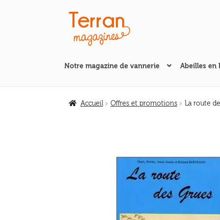
Aller
Aller
à
au
la
contenu
navigation
Notre magazine de vannerie
Abeilles en 
Accueil
Offres et promotions
La route de