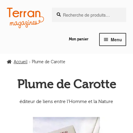
Recherche
Aller
Aller
Recherche
pour :
à
au
la
contenu
navigation
Menu
Mon panier
Ouvrir
Notre magazine de vannerie
le
Accueil
Plume de Carotte
menu
Ouvrir
enfant
Abeilles en liberté
le
Plume de Carotte
menu
Ouvrir
enfant
Les ouvrages
le
éditeur de liens entre l’Homme et la Nature
menu
Ouvrir
enfant
Les outils
le
menu