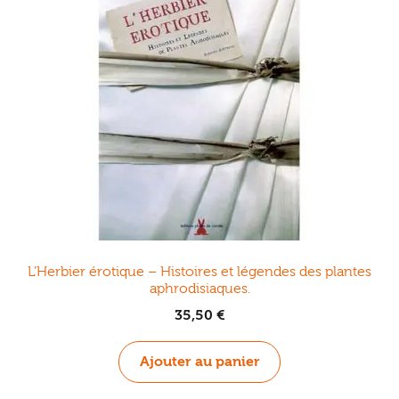
Ouvrir
enfant
Jeux & DVD
le
menu
enfant
L’Herbier érotique – Histoires et légendes des plantes
aphrodisiaques.
35,50
€
Ajouter au panier