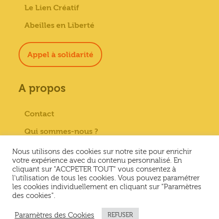
Le Lien Créatif
Abeilles en Liberté
Appel à solidarité
A propos
Contact
Qui sommes-nous ?
Paiement sécurisé
Nous utilisons des cookies sur notre site pour enrichir
votre expérience avec du contenu personnalisé. En
Mentions Légales
cliquant sur "ACCPETER TOUT" vous consentez à
l'utilisation de tous les cookies. Vous pouvez paramétrer
Conditions générales de vente
les cookies individuellement en cliquant sur "Paramètres
des cookies".
Conditions Générales d’Utilisation &
Politique de confidentialité
Paramètres des Cookies
REFUSER