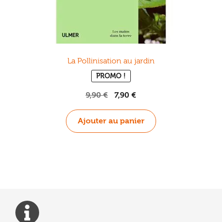
La Pollinisation au jardin
PROMO !
Le
Le
9,90
€
7,90
€
prix
prix
initial
actuel
Ajouter au panier
était :
est :
9,90 €.
7,90 €.