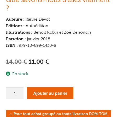
?
Auteure :
Karine Devot
Editions :
Autoédition
Illustrations :
Benoit Robin et Zoé Denoncin
Parution :
janvier 2018
ISBN :
979-10-699-1430-8
Le
Le
14,00
€
11,00
€
prix
prix
En stock
initial
actuel
était :
est :
quantité
Ajouter au panier
de
14,00 €.
11,00 €.
Guêpe
et
⚠
Pour tout achat groupé ou toute livraison DOM-TOM
paix