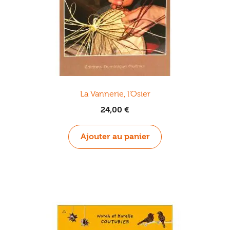
produit
La Vannerie, l’Osier
24,00
€
Ajouter au panier