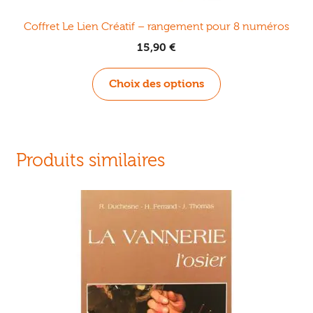
Coffret Le Lien Créatif – rangement pour 8 numéros
15,90
€
Ce
Choix des options
produit
a
plusieurs
variations.
Produits similaires
Les
options
peuvent
être
choisies
sur
la
page
du