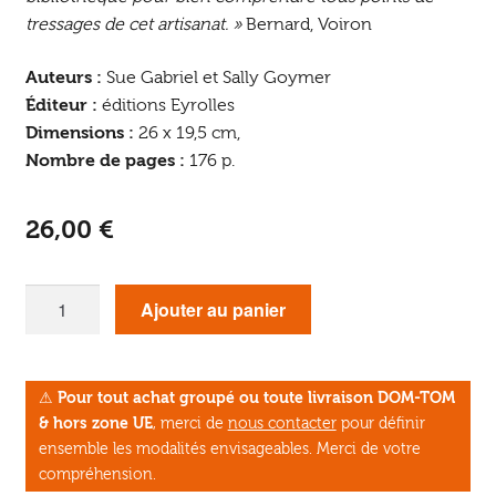
tressages de cet artisanat. »
Bernard, Voiron
Auteurs :
Sue Gabriel et Sally Goymer
Éditeur :
éditions Eyrolles
Dimensions :
26 x 19,5 cm,
Nombre de pages :
176 p.
26,00
€
quantité
Ajouter au panier
de
Techniques
de
⚠
Pour tout achat groupé ou toute livraison DOM-TOM
vannerie
& hors zone UE
, merci de
nous contacter
pour définir
ensemble les modalités envisageables. Merci de votre
compréhension.