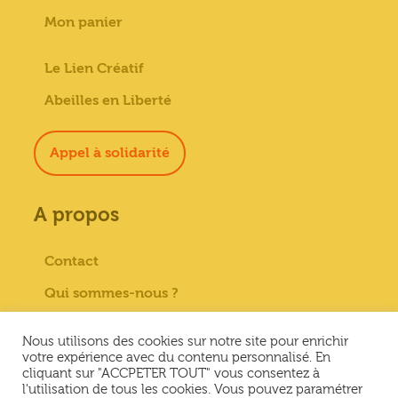
Mon panier
Le Lien Créatif
Abeilles en Liberté
Appel à solidarité
A propos
Contact
Qui sommes-nous ?
Paiement sécurisé
Nous utilisons des cookies sur notre site pour enrichir
Mentions Légales
votre expérience avec du contenu personnalisé. En
cliquant sur "ACCPETER TOUT" vous consentez à
Conditions générales de vente
l'utilisation de tous les cookies. Vous pouvez paramétrer