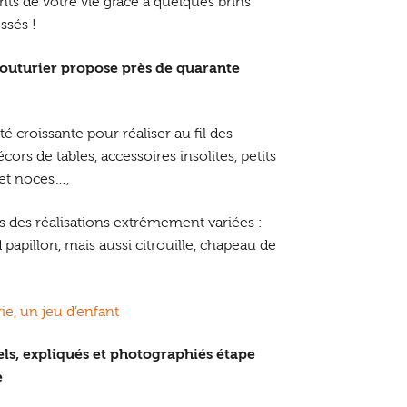
ts de votre vie grâce à quelques brins
ssés !
Couturier propose près de quarante
lté croissante pour réaliser au fil des
́cors de tables, accessoires insolites, petits
 et noces…,
rs des réalisations extrêmement variées :
apillon, mais aussi citrouille, chapeau de
ie, un jeu d’enfant
els, expliqués et photographiés étape
e