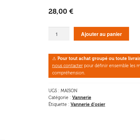
28,00
€
quantité
Ajouter au panier
de
Vannerie
maison
⚠
Pour tout achat groupé ou toute livr
nous contacter
pour définir ensemble les m
compréhension.
UGS :
MAISON
Vannerie
Catégorie :
Vannerie d'osier
Étiquette :