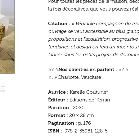
Pour toutes les pièces de la maison, déco
la fois décoratives, que vous pouvez réal
Citation :
« Véritable compagnon du tres
ouvrage se veut accessible au plus grand
propositions et l’acquisition, progressiv
tendance et design en fera un incontour
lancer dans les petits projets de décorati
⭐⭐⭐
Nos client·es en parlent :
⭐⭐⭐
« . »
Charlotte, Vaucluse
Autrice :
Karelle Couturier
Éditeur :
Éditions de Terran
Parution :
2020
Format :
20 x 28 cm
Pagination :
p. 176
ISBN :
978-2-35981-128-5