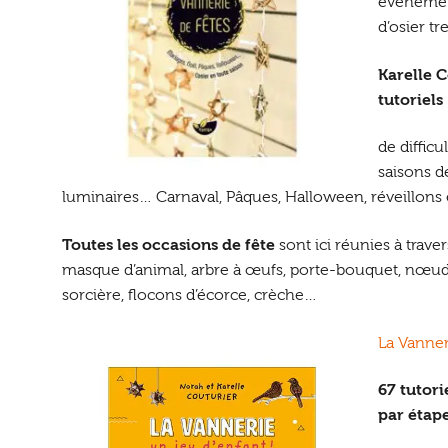
événemen
d’osier tre
Karelle 
tutoriels
de difficu
saisons de
luminaires… Carnaval, Pâques, Halloween, réveillons
Toutes les occasions de fête
sont ici réunies à trave
masque d’animal, arbre à œufs, porte-bouquet, nœud p
sorcière, flocons d’écorce, crèche…
La Vanner
67 tutori
par étap