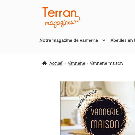
Aller
Aller
à
au
la
contenu
navigation
Notre magazine de vannerie
Abeilles en 
Accueil
Vannerie
Vannerie maison