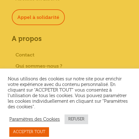
Appel à solidarité
A propos
Contact
Qui sommes-nous ?
Paiement sécurisé
Nous utilisons des cookies sur notre site pour enrichir
votre expérience avec du contenu personnalisé. En
Mentions Légales
cliquant sur "ACCPETER TOUT" vous consentez à
l'utilisation de tous les cookies. Vous pouvez paramétrer
Conditions générales de vente
les cookies individuellement en cliquant sur "Paramètres
des cookies".
Conditions Générales d’Utilisation &
Politique de confidentialité
Paramètres des Cookies
REFUSER
ACCEPTER TOUT