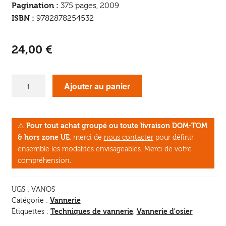
Pagination :
375 pages, 2009
ISBN :
9782878254532
24,00
€
quantité
Ajouter au panier
de
La
Vannerie,
⚠
Pour tout achat groupé ou toute livraison DOM-TOM
l'Osier
& hors zone UE
, merci de
nous contacter
pour définir
ensemble les modalités envisageables. Merci de votre
compréhension.
UGS :
VANOS
Vannerie
Catégorie :
Techniques de vannerie
Vannerie d'osier
Étiquettes :
,