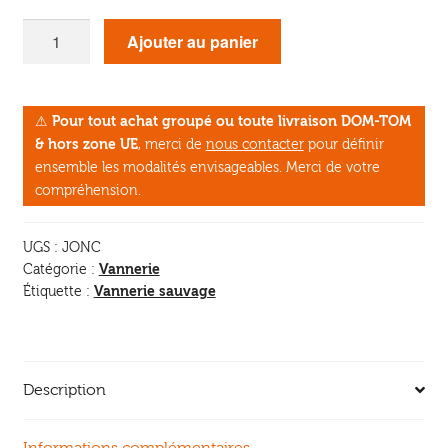
quantité
Ajouter au panier
de
La
Vannerie
⚠
Pour tout achat groupé ou toute livraison DOM-TOM
de
& hors zone UE
, merci de
nous contacter
pour définir
jonc
ensemble les modalités envisageables. Merci de votre
compréhension.
UGS :
JONC
Vannerie
Catégorie :
Vannerie sauvage
Étiquette :
Description
Informations complémentaires