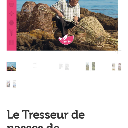
Ouvrir
enfant
Jeux & DVD
le
menu
enfant
Le Tresseur de