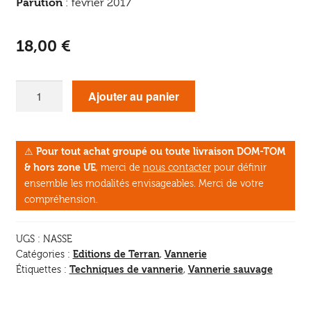
Parution
: février 2017
18,00
€
quantité
Ajouter au panier
de
Le
Tresseur
⚠
Pour tout achat groupé ou toute livraison DOM-TOM
de
& hors zone UE
, merci de
nous contacter
pour définir
nasses
ensemble les modalités envisageables. Merci de votre
de
compréhension.
Méditerranée
UGS :
NASSE
Editions de Terran
Vannerie
Catégories :
,
Techniques de vannerie
Vannerie sauvage
Étiquettes :
,